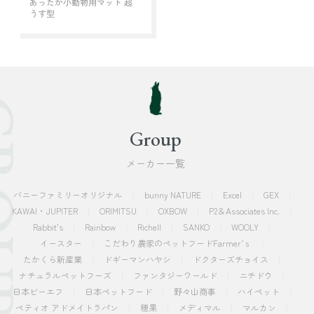
あったか小動物用マット 超
うす型
OUP
Group
メーカー一覧
バニーファミリーオリジナル
bunny NATURE
Excel
GEX
KAWAI・JUPITER
ORIMITSU
OXBOW
P2＆Associates Inc.
Rabbit's
Rainbow
Richell
SANKO
WOOLY
イースター
こだわり農家のペットフードFarmer’ｓ
たかくら新産業
ドギーマンハヤシ
ドクターズチョイス
ナチュラルペットフーズ
ファンタジーワールド
ニチドウ
日本ビーエフ
日本ペットフード
野々山商事
ハイペット
ペティオ アドメイトラパン
穂果
メディマル
マルカン