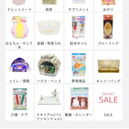
ラビットフード
牧草
サプリメント
おやつ
おもちゃ・かじり
食器・牧草入れ
給水ボトル
グルーミング
木
トイレ・掃除
ハウス・ベッド
季節商品
キャリーバッグ
介護・ケア
メモリアル(バニ
書籍・カレンダー
SALE
ファエンジェル)