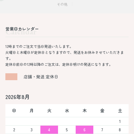
その他
営業日カレンダー
Calendar
12時までのご注文で当日発送いたします。
火曜日と木曜日が定休日となりますので、発送をお休みさせていただきま
す。
定休日前日の12時以降のご注文は、定休日明けの発送になります。
店舗・発送 定休日
2026年8月
日
月
火
水
木
金
土
1
2
3
4
5
6
7
8