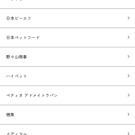
日本ビーエフ
日本ペットフード
野々山商事
ハイペット
ペティオ アドメイトラパン
穂果
メディマル