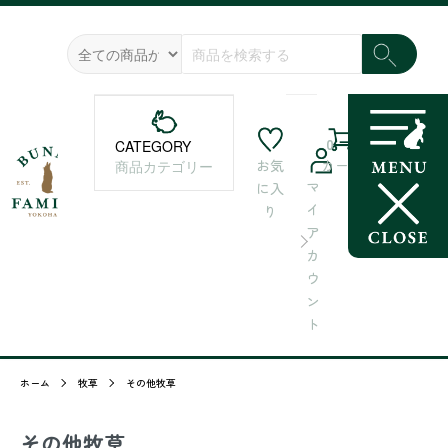
0
CATEGORY
お気
カート
商品カテゴリー
マ
に入
イ
り
ア
カ
ウ
ン
ト
ホーム
牧草
その他牧草
その他牧草