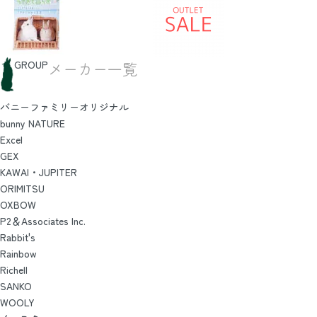
GROUP
メーカー一覧
バニーファミリーオリジナル
bunny NATURE
Excel
GEX
KAWAI・JUPITER
ORIMITSU
OXBOW
P2＆Associates Inc.
Rabbit's
Rainbow
Richell
SANKO
WOOLY