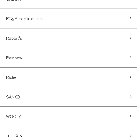
P2＆Associates Inc.
Rabbit's
Rainbow
Richell
SANKO
WOOLY
イースター