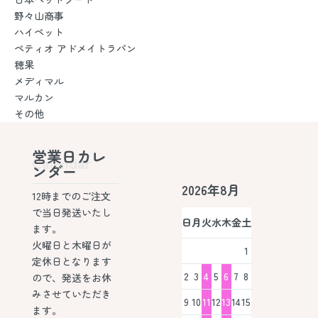
野々山商事
ハイペット
ペティオ アドメイトラパン
穂果
メディマル
マルカン
その他
営業日カレ
Calendar
ンダー
2026年8月
12時までのご注文
で当日発送いたし
日
月
火
水
木
金
土
ます。
火曜日と木曜日が
1
定休日となります
2
3
4
5
6
7
8
ので、発送をお休
みさせていただき
9
10
11
12
13
14
15
ます。