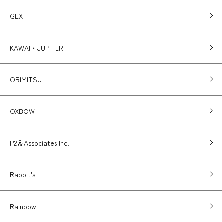
GEX
KAWAI・JUPITER
ORIMITSU
OXBOW
P2＆Associates Inc.
Rabbit's
Rainbow