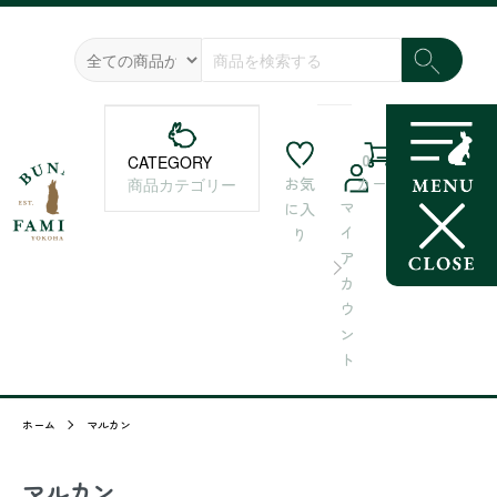
0
CATEGORY
お気
カート
商品カテゴリー
マ
に入
イ
り
ア
カ
ウ
ン
ト
ホーム
マルカン
マルカン