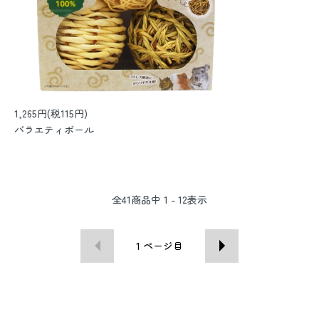
1,265円(税115円)
バラエティボール
全
41
商品中
1 - 12
表示
1
ページ目