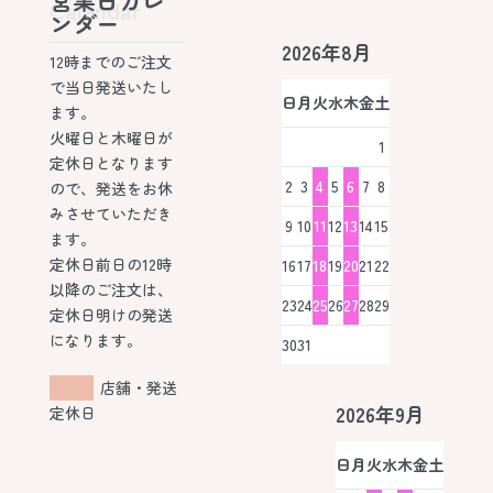
営業日カレ
Calendar
ンダー
2026年8月
12時までのご注文
で当日発送いたし
日
月
火
水
木
金
土
ます。
火曜日と木曜日が
1
定休日となります
2
3
4
5
6
7
8
ので、発送をお休
みさせていただき
9
10
11
12
13
14
15
ます。
定休日前日の12時
16
17
18
19
20
21
22
以降のご注文は、
23
24
25
26
27
28
29
定休日明けの発送
になります。
30
31
店舗・発送
2026年9月
定休日
日
月
火
水
木
金
土