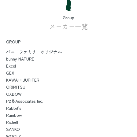
Group
メーカー一覧
GROUP
バニーファミリーオリジナル
bunny NATURE
Excel
GEX
KAWAI・JUPITER
ORIMITSU
OXBOW
P2＆Associates Inc.
Rabbit's
Rainbow
Richell
SANKO
WOOLY