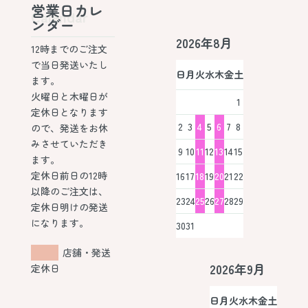
営業日カレ
Calendar
ンダー
2026年8月
12時までのご注文
で当日発送いたし
日
月
火
水
木
金
土
ます。
火曜日と木曜日が
1
定休日となります
2
3
4
5
6
7
8
ので、発送をお休
みさせていただき
9
10
11
12
13
14
15
ます。
定休日前日の12時
16
17
18
19
20
21
22
以降のご注文は、
23
24
25
26
27
28
29
定休日明けの発送
になります。
30
31
店舗・発送
2026年9月
定休日
日
月
火
水
木
金
土