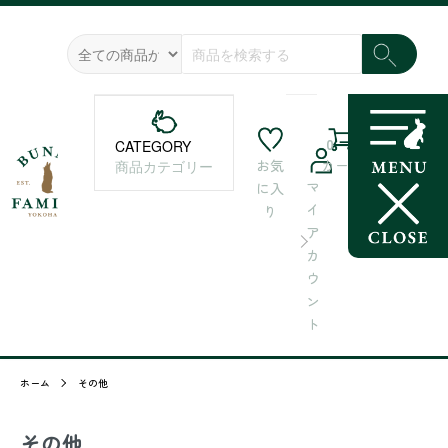
0
CATEGORY
お気
カート
商品カテゴリー
マ
に入
イ
り
ア
カ
ウ
ン
ト
ホーム
その他
その他