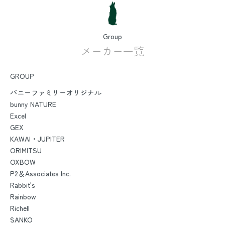
Group
メーカー一覧
GROUP
バニーファミリーオリジナル
bunny NATURE
Excel
GEX
KAWAI・JUPITER
ORIMITSU
OXBOW
P2＆Associates Inc.
Rabbit's
Rainbow
Richell
SANKO