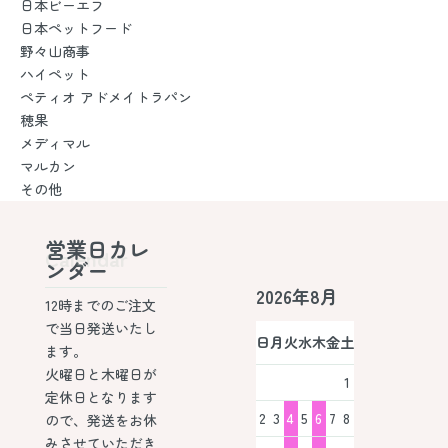
日本ビーエフ
日本ペットフード
野々山商事
ハイペット
ペティオ アドメイトラパン
穂果
メディマル
マルカン
その他
営業日カレ
Calendar
ンダー
2026年8月
12時までのご注文
で当日発送いたし
日
月
火
水
木
金
土
ます。
火曜日と木曜日が
1
定休日となります
2
3
4
5
6
7
8
ので、発送をお休
みさせていただき