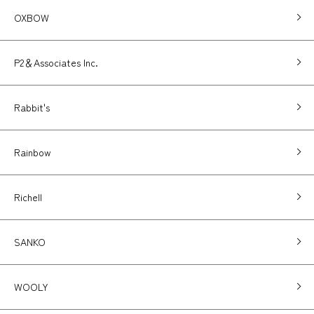
OXBOW
P2＆Associates Inc.
Rabbit's
Rainbow
Richell
SANKO
WOOLY