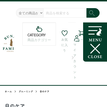
0
CATEGORY
お気
カート
商品カテゴリー
マ
に入
イ
り
ア
カ
ウ
ン
ト
ホーム
グルーミング
目のケア
目のケア