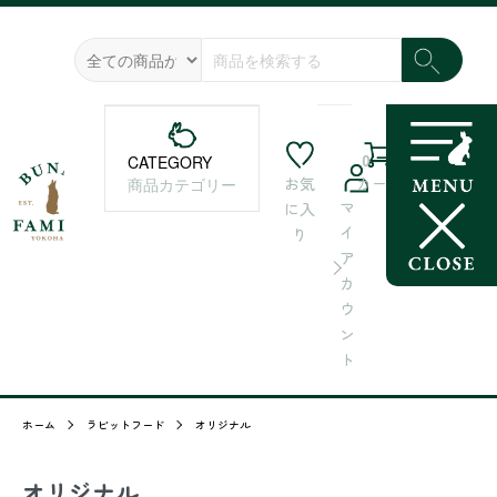
0
CATEGORY
お気
カート
商品カテゴリー
マ
に入
イ
り
ア
カ
ウ
ン
ト
ホーム
ラビットフード
オリジナル
オリジナル