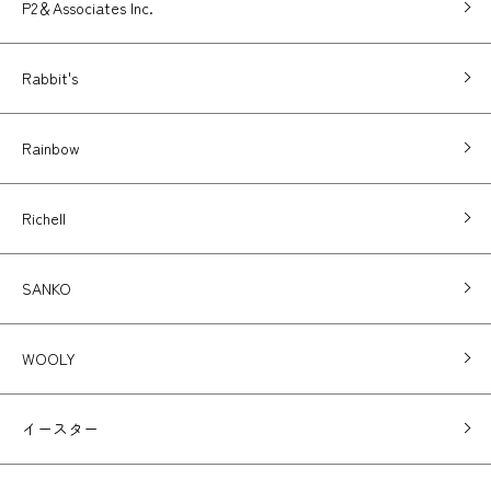
P2＆Associates Inc.
Rabbit's
Rainbow
Richell
SANKO
WOOLY
イースター