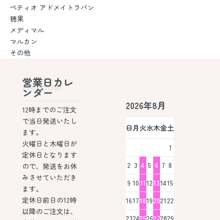
ペティオ アドメイトラパン
穂果
メディマル
マルカン
その他
営業日カレ
Calendar
ンダー
2026年8月
12時までのご注文
で当日発送いたし
日
月
火
水
木
金
土
ます。
火曜日と木曜日が
1
定休日となります
2
3
4
5
6
7
8
ので、発送をお休
みさせていただき
9
10
11
12
13
14
15
ます。
定休日前日の12時
16
17
18
19
20
21
22
以降のご注文は、
23
24
25
26
27
28
29