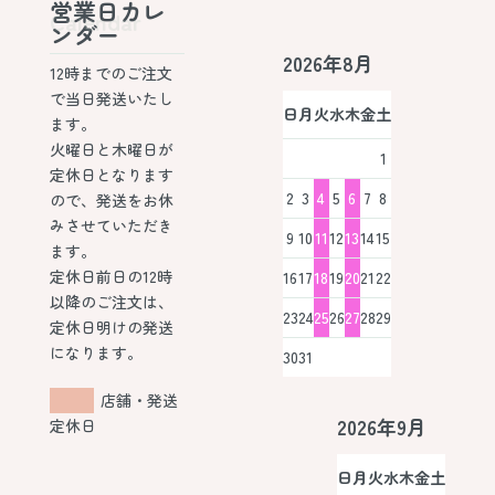
営業日カレ
Calendar
ンダー
2026年8月
12時までのご注文
で当日発送いたし
日
月
火
水
木
金
土
ます。
火曜日と木曜日が
1
定休日となります
2
3
4
5
6
7
8
ので、発送をお休
みさせていただき
9
10
11
12
13
14
15
ます。
定休日前日の12時
16
17
18
19
20
21
22
以降のご注文は、
23
24
25
26
27
28
29
定休日明けの発送
になります。
30
31
店舗・発送
2026年9月
定休日
日
月
火
水
木
金
土