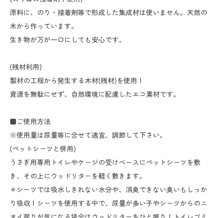
原料に、のり・接着剤等で形成した集成材は使いません。天然の
木から作っています。
生き物が万が一口にしても安心です。
(残材利用)
製材の工程から発生する木材(残材)を使用！
資源を無駄にせず、自然環境に配慮したエコ素材です。
■ご使用方法
※使用量は尿量等に合せて適宜、調節して下さい。
(ペットシーツと併用)
うさぎ用専用トイレやケージの受けベースにペットシーツを敷
き、その上にウッドリターを軽く敷きます。
＊シーツでは吸水しきれない水分や、消臭できない臭いもしっか
り吸収！シーツを使用する中で、尿量が多い子やシーツからのニ
オイ戻りが気になる場合はウッドリターをひと握り！トイレゴミ