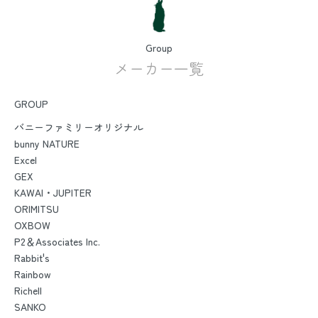
Group
メーカー一覧
GROUP
バニーファミリーオリジナル
bunny NATURE
Excel
GEX
KAWAI・JUPITER
ORIMITSU
OXBOW
P2＆Associates Inc.
Rabbit's
Rainbow
Richell
SANKO