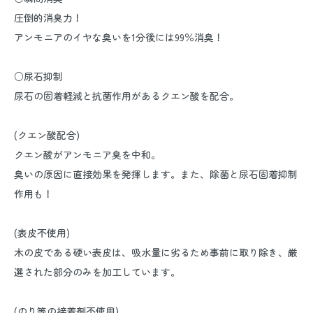
圧倒的消臭力！
アンモニアのイヤな臭いを1分後には99％消臭！
○尿石抑制
尿石の固着軽減と抗菌作用があるクエン酸を配合。
(クエン酸配合)
クエン酸がアンモニア臭を中和。
臭いの原因に直接効果を発揮します。また、除菌と尿石固着抑制
作用も！
(表皮不使用)
木の皮である硬い表皮は、吸水量に劣るため事前に取り除き、厳
選された部分のみを加工しています。
(のり等の接着剤不使用)