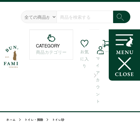
0
CATEGORY
お気
カート
商品カテゴリー
マ
に入
イ
り
ア
カ
ウ
ン
ト
ホーム
トイレ・掃除
トイレ砂