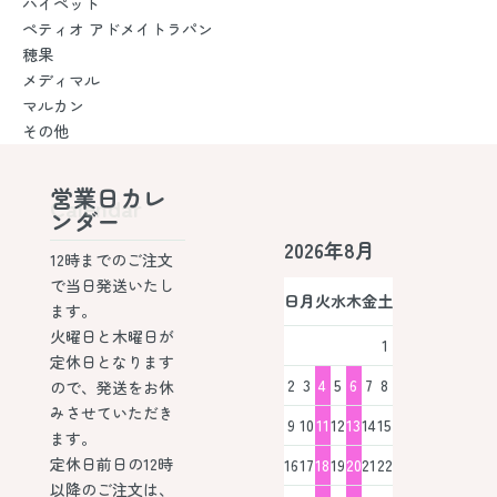
ハイペット
ペティオ アドメイトラパン
穂果
メディマル
マルカン
その他
営業日カレ
Calendar
ンダー
2026年8月
12時までのご注文
で当日発送いたし
日
月
火
水
木
金
土
ます。
火曜日と木曜日が
1
定休日となります
2
3
4
5
6
7
8
ので、発送をお休
みさせていただき
9
10
11
12
13
14
15
ます。
定休日前日の12時
16
17
18
19
20
21
22
以降のご注文は、