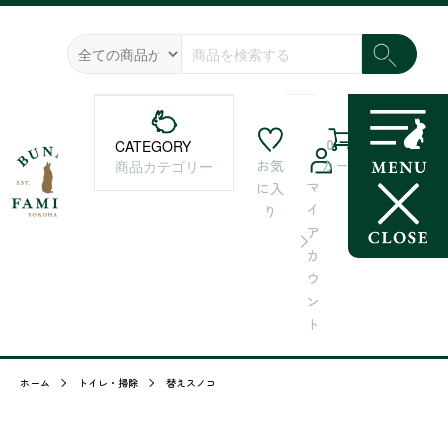
0
CATEGORY
お気
カート
商品カテゴリー
マ
に入
イ
り
ア
カ
ウ
ン
ト
ホーム
トイレ・掃除
替えスノコ