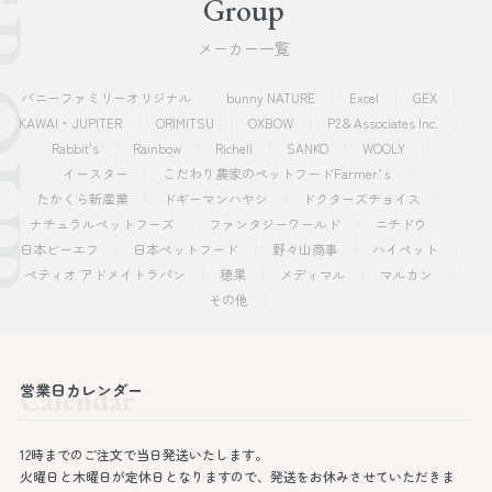
OUP
Group
メーカー一覧
バニーファミリーオリジナル
bunny NATURE
Excel
GEX
KAWAI・JUPITER
ORIMITSU
OXBOW
P2＆Associates Inc.
Rabbit's
Rainbow
Richell
SANKO
WOOLY
イースター
こだわり農家のペットフードFarmer’ｓ
たかくら新産業
ドギーマンハヤシ
ドクターズチョイス
ナチュラルペットフーズ
ファンタジーワールド
ニチドウ
日本ビーエフ
日本ペットフード
野々山商事
ハイペット
ペティオ アドメイトラパン
穂果
メディマル
マルカン
その他
営業日カレンダー
Calendar
12時までのご注文で当日発送いたします。
火曜日と木曜日が定休日となりますので、発送をお休みさせていただきま