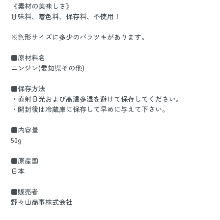
《素材の美味しさ》
甘味料、着色料、保存料、不使用！
※色形サイズに多少のバラツキがあります。
■原材料名
ニンジン(愛知県その他)
■保存方法
・直射日光および高温多湿を避けて保存してください。
・開封後は冷蔵庫に保存して早めに与えて下さい。
■内容量
50g
■原産国
日本
■販売者
野々山商事株式会社