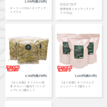
MMEND
2,970円(税270円)
SOLD OUT
オーツヘイMIXイタリアンラ
特秀牧草イタリアンライグ
イグラス
ラス(30g)
4,158円(税378円)
5,643円(税513円)
【まとめ割】オリジナル牧
【まとめ割】オリジナルラ
草 チモシー1番刈り/シング
ビットフード 3個セット
ルプレス 3個セット