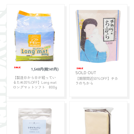
ITEM
1,548円(税141円)
SOLD OUT
【製造日から日が経ってい
【期限間近50％OFF】チカ
るため20％OFF】Long mat
ラのちから
ロングマットソフト 800g