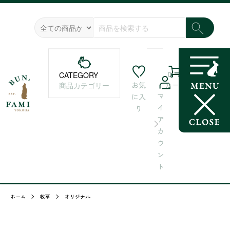
0
CATEGORY
お気
カート
商品カテゴリー
マ
に入
イ
り
ア
カ
ウ
ン
ト
ホーム
牧草
オリジナル