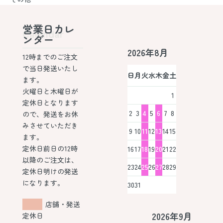
営業日カレ
Calendar
ンダー
2026年8月
12時までのご注文
で当日発送いたし
日
月
火
水
木
金
土
ます。
火曜日と木曜日が
1
定休日となります
2
3
4
5
6
7
8
ので、発送をお休
みさせていただき
9
10
11
12
13
14
15
ます。
定休日前日の12時
16
17
18
19
20
21
22
以降のご注文は、
23
24
25
26
27
28
29
定休日明けの発送
になります。
30
31
店舗・発送
2026年9月
定休日