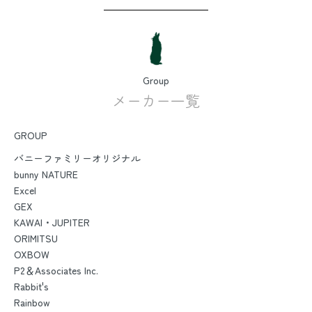
Group
メーカー一覧
GROUP
バニーファミリーオリジナル
bunny NATURE
Excel
GEX
KAWAI・JUPITER
ORIMITSU
OXBOW
P2＆Associates Inc.
Rabbit's
Rainbow