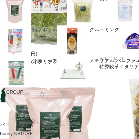
給水ボトル
グルーミング
2,970円(税270円)
SOLD OUT
介護・ケア
メモリアル(バニファ
オーツヘイMIXイタリアンライグラス
特秀牧草イタリアン
GROUP
メーカー一覧
バニーファミリーオリジナル
bunny NATURE