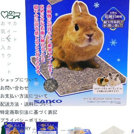
0
お
マ
カ
気
イ
ー
に
ア
ト
入
カ
り
ウ
ン
ト
ショップについて
お問い合わせ
お支払い方法について
配送方法・送料について
特定商取引法に基づく表記
プライバシーポリシー
CATEGORY
カテゴリー一覧