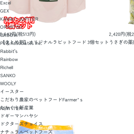
Excel
GEX
KAWAI・JUPITER
ORIMITSU
5,643円(税513円)
2,420円(税2
OXBOW
【まとめ割】オリジナルラビットフード 3個セット
うさぎの薬
P2＆Associates Inc.
Rabbit's
Rainbow
Richell
SANKO
WOOLY
イースター
こだわり農家のペットフードFarmer’ｓ
たかくら新産業
NEW ITEM
ドギーマンハヤシ
ドクターズチョイス
ナチュラルペットフーズ