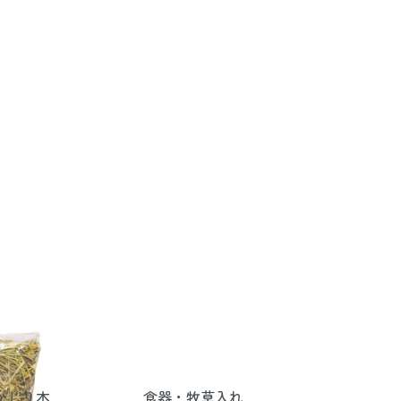
かじり木
食器・牧草入れ