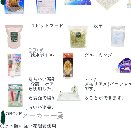
ラビットフード
牧草
DETAIL
商品説明
給水ボトル
グルーミング
《小動物に気持ちいい避暑スペースを・・・》
介護・ケア
メモリアル(バニファ
本品は天然石を使用した、涼感プレートです。
ひんやりとした表面で穏やかに涼を感じることができます。
小動物に気持ちいい避暑スぺースを！
GROUP
メーカー一覧
○水・酸に強い花崗岩使用