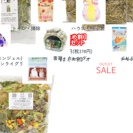
トイレ・掃除
ハウス・ベッド
4,158円(税378円)
エンジェル)
書籍・カレンダー
SAL
【まとめ割】オリジナル牧草 チモシ
ライグラス(30g)