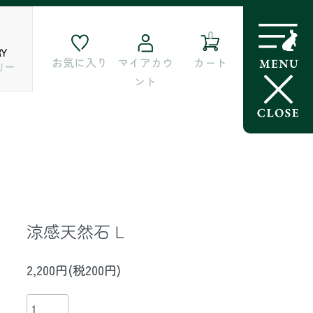
0
RY
お気に入り
マイアカウ
カート
リー
ント
涼感天然石 L
2,200円(税200円)