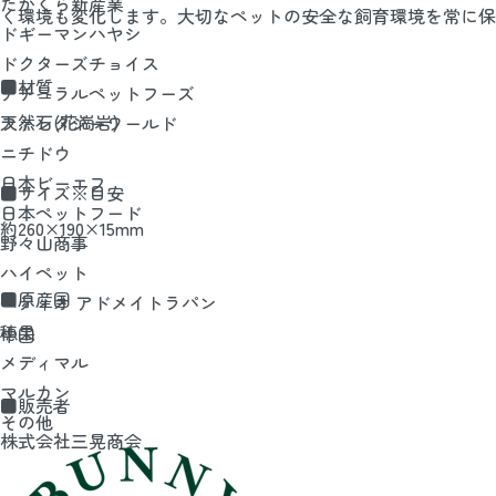
たかくら新産業
く環境も変化します。大切なペットの安全な飼育環境を常に保
ドギーマンハヤシ
ドクターズチョイス
■材質
ナチュラルペットフーズ
天然石(花崗岩)
ファンタジーワールド
ニチドウ
日本ビーエフ
■サイズ※目安
日本ペットフード
約260×190×15mm
野々山商事
ハイペット
■原産国
ペティオ アドメイトラパン
穂果
中国
メディマル
マルカン
■販売者
その他
株式会社三晃商会