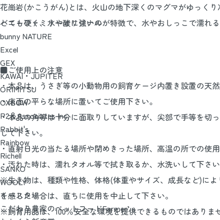
花崗岩(かこうがん)とは、火山の地下深くのマグマがゆっく
とても硬く、水や酸に強いのが特徴で、水やおしっこで濡れる
バニーファミリーオリジナル
bunny NATURE
Excel
GEX
■ご使用上の注意
KAWAI・JUPITER
・本品は、うさぎ等の小動物用の飼育ケージ内置き設置の天然
ORIMITSU
・床面の平らな場所に置いてご使用下さい。
OXBOW
P2＆Associates Inc.
・本品の角等は十分に面取りしていますが、尖部で手等を切っ
Rabbit's
して下さい。
Rainbow
・直射日光の当たる場所や閉めきった場所、高温の所での使用
Richell
・汚れた時は、濡れタオル等で拭き取るか、水洗いして下さい
SANKO
※生き物は、種類や性格、体格(体重やサイズ、成長など)に
WOOLY
イースター
を感じた場合は、直ちに使用を中止して下さい。
こだわり農家のペットフードFarmer’ｓ
※飼育用品は、100％安全な環境を提供できるものではあり