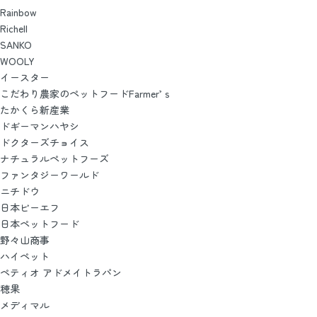
Rainbow
Richell
SANKO
WOOLY
イースター
こだわり農家のペットフードFarmer’ｓ
たかくら新産業
ドギーマンハヤシ
ドクターズチョイス
ナチュラルペットフーズ
ファンタジーワールド
ニチドウ
日本ビーエフ
日本ペットフード
野々山商事
ハイペット
ペティオ アドメイトラパン
穂果
メディマル