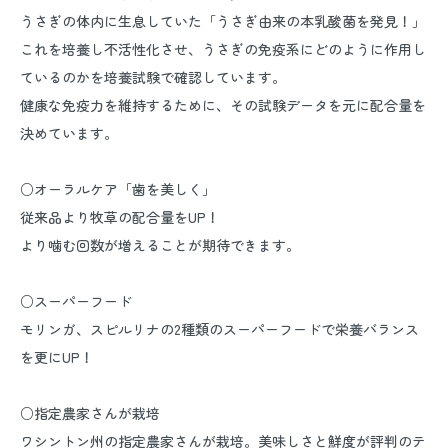
うさぎの体内に生息していた「うさぎ由来の本乳酸菌を発見！」
これを培養し不活性化させ、うさぎの免疫系にどのように作用し
ているのかを培養試験で確認しています。
健康な免疫力を維持するために、その試験データを元に配合量を
決めています。
○オーラルケア「歯を美しく」
従来品より牧草の配合量をUP！
より噛む回数が増えることが期待できます。
○スーパーフード
モリンガ、スピルリナの2種類のスーパーフードで栄養バランス
を更にUP！
○指定農家さんが栽培
ワシントン州の指定農家さんが栽培。美味しさと鮮度が評判のテ