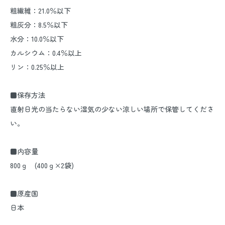
粗繊維：21.0％以下
粗灰分：8.5％以下
水分：10.0％以下
カルシウム：0.4％以上
リン：0.25％以上
■保存方法
直射日光の当たらない湿気の少ない涼しい場所で保管してくださ
い。
■内容量
800ｇ (400ｇ×2袋)
■原産国
日本