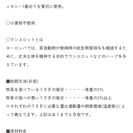
ィモシー1番刈りを贅沢に使用。
○小麦粉不使用
○ランスロットとは
ヨーロッパでは、草食動物が発病時の抗生物質投与を軽減するた
めに、丈夫な体を維持する目的でランスロットなどのハーブを与
えています。
■給餌方法(目安)
牧草を食べているうさぎの場合・・・・・体重の2％
牧草の食べが悪いうさぎの場合・・・・・体重の3％以上
※それぞれのうさぎに必要な量は運動量や飼育環境(温度等)によ
って異なります。上記はあくまでも目安です。
■原材料名