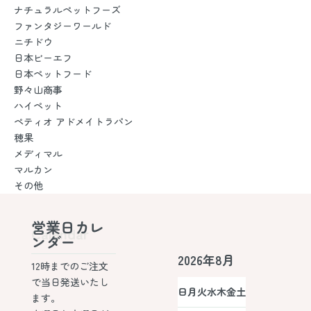
ナチュラルペットフーズ
ファンタジーワールド
ニチドウ
日本ビーエフ
日本ペットフード
野々山商事
ハイペット
ペティオ アドメイトラパン
穂果
メディマル
マルカン
その他
営業日カレ
Calendar
ンダー
2026年8月
12時までのご注文
で当日発送いたし
日
月
火
水
木
金
土
ます。