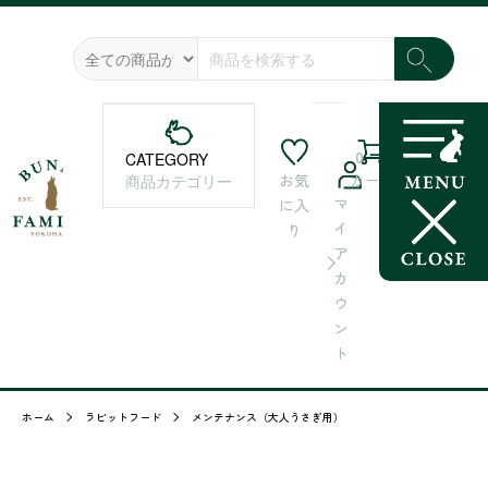
0
CATEGORY
お気
カート
商品カテゴリー
マ
に入
イ
り
ア
カ
ウ
ン
ト
ホーム
ラビットフード
メンテナンス（大人うさぎ用）