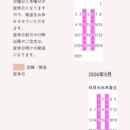
火曜日と木曜日が
1
定休日となります
2
3
4
5
6
7
8
ので、発送をお休
みさせていただき
9
10
11
12
13
14
15
ます。
定休日前日の12時
16
17
18
19
20
21
22
以降のご注文は、
23
24
25
26
27
28
29
定休日明けの発送
になります。
30
31
店舗・発送
2026年9月
定休日
日
月
火
水
木
金
土
1
2
3
4
5
6
7
8
9
10
11
12
13
14
15
16
17
18
19