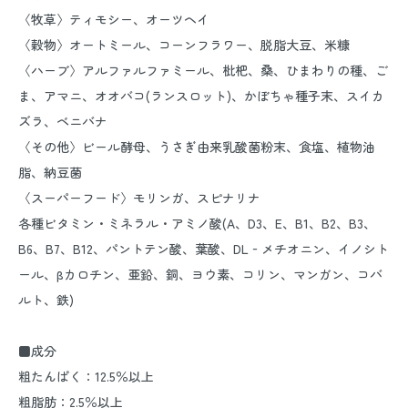
〈牧草〉ティモシー、オーツヘイ
〈穀物〉オートミール、コーンフラワー、脱脂大豆、米糠
〈ハーブ〉アルファルファミール、枇杷、桑、ひまわりの種、ご
ま、アマニ、オオバコ(ランスロット)、かぼちゃ種子末、スイカ
ズラ、ベニバナ
〈その他〉ビール酵母、うさぎ由来乳酸菌粉末、食塩、植物油
脂、納豆菌
〈スーパーフード〉モリンガ、スピナリナ
各種ビタミン・ミネラル・アミノ酸(A、D3、E、B1、B2、B3、
B6、B7、B12、パントテン酸、葉酸、DL‐メチオニン、イノシト
ール、βカロチン、亜鉛、銅、ヨウ素、コリン、マンガン、コバ
ルト、鉄)
■成分
粗たんぱく：12.5％以上
粗脂肪：2.5％以上