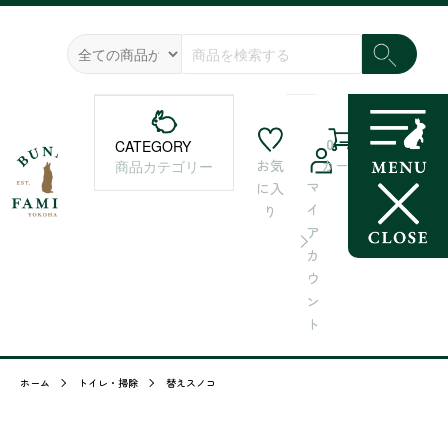
0
CATEGORY
お気
カート
商品カテゴリー
マ
に入
イ
り
ア
カ
ウ
ン
ト
ホーム
トイレ・掃除
替えスノコ