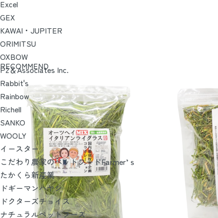
Excel
GEX
KAWAI・JUPITER
ORIMITSU
OXBOW
RECOMMEND
P2＆Associates Inc.
Rabbit's
Rainbow
Richell
SANKO
WOOLY
イースター
こだわり農家のペットフードFarmer’ｓ
たかくら新産業
ドギーマンハヤシ
ドクターズチョイス
ナチュラルペットフーズ