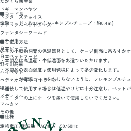
たかくら新産業
ドギーマンハヤシ
■コード長
ドクターズチョイス
電源コード：約0.8ｍ(フレキシブルチューブ：約0.4ｍ)
ナチュラルペットフーズ
ファンタジーワールド
ニチドウ
■ご使用方法
日本ビーエフ
冬季の小動物飼育の保温器具として、ケージ側面に吊るすかケ
日本ペットフード
・本製品は高温面・中低温面をお選びいただけます。
野々山商事
・本製品の表面温度は使用環境によって多少変化します。
ハイペット
・ペットが電源コードをかじらないように、フレキシブルチュ
ペティオ アドメイトラパン
穂果
・連続して使用する場合は低温やけどに十分注意し、ペットが
メディマル
・ヒーターの上にケージを置いて使用しないでください。
マルカン
その他
■仕様
定格電圧/周波数：AC100V 50/60Hz