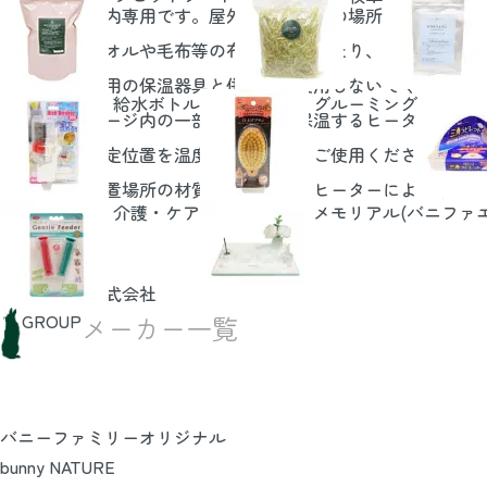
・本製品は室内専用です。屋外や高温多湿の場所では使用しな
・本製品をタオルや毛布等の布類でおおったり、包んだりしな
・他のペット用の保温器具と併用して使用しないでください。
給水ボトル
グルーミング
・本製品はケージ内の一部を補助的に保温するヒーターです
・本製品の設定位置を温度計で確認し、ご使用ください。
・ケージや設置場所の材質によっては、ヒーターにより暖ま
介護・ケア
メモリアル(バニファ
■販売者
ジェックス株式会社
GROUP
メーカー一覧
バニーファミリーオリジナル
bunny NATURE