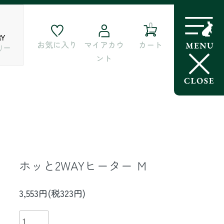
0
RY
お気に入り
マイアカウ
カート
リー
ント
ホッと2WAYヒーター Ｍ
3,553円(税323円)