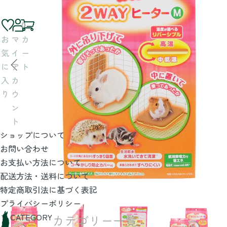
0
お
マ
カ
気
イ
ー
に
ア
ト
入
カ
り
ウ
ン
ト
ショップについて
お問い合わせ
お支払い方法について
配送方法・送料について
特定商取引法に基づく表記
プライバシーポリシー
CATEGORY
カテゴリー一覧