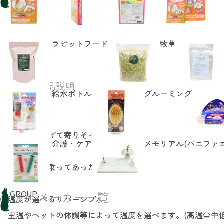
ラビットフード
牧草
DETAIL
商品説明
給水ボトル
グルーミング
○外に吊り下げて寄りそってあったか
介護・ケア
メモリアル(バニファ
○中に置いて乗ってあったか
GROUP
メーカー一覧
○温度が選べるリバーシブル
室温やペットの体調等によって温度を選べます。(高温⇔中低