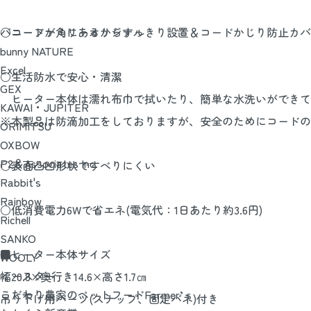
○コードが角にあるからすっきり設置＆コードかじり防止カバ
バニーファミリーオリジナル
bunny NATURE
Excel
○生活防水で安心・清潔
GEX
ヒーター本体は濡れ布巾で拭いたり、簡単な水洗いができて
KAWAI・JUPITER
※本製品は防滴加工をしておりますが、安全のためにコードの
ORIMITSU
OXBOW
P2＆Associates Inc.
○表面凸凹形状ですべりにくい
Rabbit's
Rainbow
○低消費電力6Wで省エネ(電気代：1日あたり約3.6円)
Richell
SANKO
■ヒーター本体サイズ
WOOLY
イースター
幅20.8×奥行き14.6×高さ1.7㎝
こだわり農家のペットフードFarmer’ｓ
吊り下げ用パーツ(スナップ、固定バネ)付き