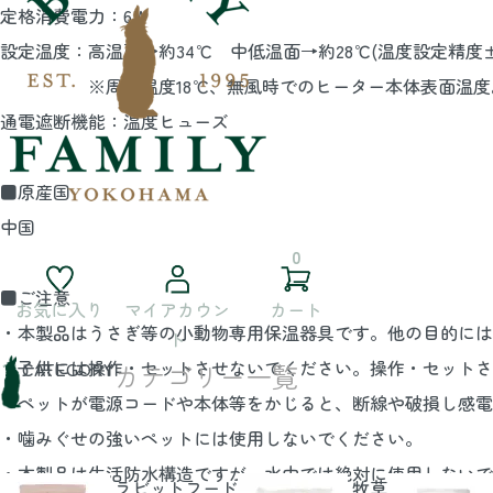
定格消費電力：6Ｗ
設定温度：高温面→約34℃ 中低温面→約28℃(温度設定精度±
※周囲温度18℃、無風時でのヒーター本体表面温度。
通電遮断機能：温度ヒューズ
■原産国
中国
0
■ご注意
お気に入り
マイアカウン
カート
・本製品はうさぎ等の小動物専用保温器具です。他の目的には
ト
・子供には操作・セットさせないでください。操作・セットさ
CATEGORY
カテゴリー一覧
・ペットが電源コードや本体等をかじると、断線や破損し感電
・噛みぐせの強いペットには使用しないでください。
・本製品は生活防水構造ですが、水中では絶対に使用しないで
ラビットフード
牧草