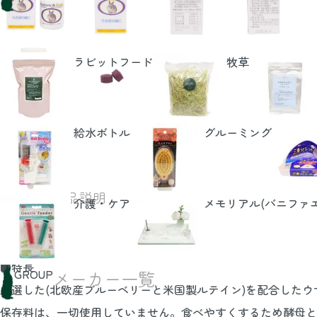
ラビットフード
牧草
給水ボトル
グルーミング
DETAIL
商品説明
介護・ケア
メモリアル(バニファ
■特長
GROUP
メーカー一覧
厳選した(北欧産ブルーベリーと米国製ルテイン)を配合した
保存料は、一切使用していません。食べやすくするため酵母と