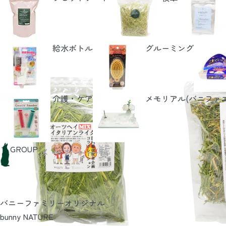
給水ボトル
グルーミング
RECOMMEND
介護・ケア
メモリアル(バニファ
GROUP
メーカー一覧
バニーファミリーオリジナル
bunny NATURE