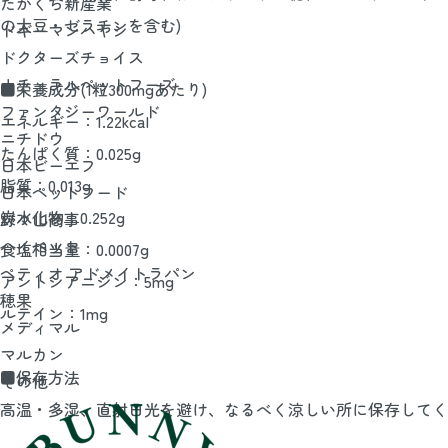
たかくら新産業
の大豆・ゼラチンを含む)
ドギーマンハヤシ
ドクターズチョイス
ナチュラルペットフーズ
■栄養成分(1粒300mgあたり)
ファンタジーワールド
エネルギー：1.22kcal
ニチドウ
たんぱく質：0.025g
日本ビーエフ
脂質：0.013g
日本ペットフード
炭水化物：0.252g
野々山商事
ハイペット
食塩相当量：0.0007g
ペティオ アドメイトラパン
アントシアニジン：5mg
穂果
ルテイン：1mg
メディマル
マルカン
■保存方法
その他
高温・多湿、直射日光を避け、なるべく涼しい所に保存してく