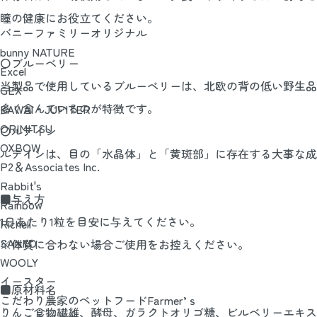
瞳の健康にお役立てください。
バニーファミリーオリジナル
bunny NATURE
〇ブルーベリー
Excel
当製品で使用しているブルーベリーは、北欧の背の低い野生品
GEX
多く含んでいるのが特徴です。
KAWAI・JUPITER
ORIMITSU
〇ルテイン
OXBOW
ルテインは、目の「水晶体」と「黄斑部」に存在する大事な成
P2＆Associates Inc.
Rabbit's
■与え方
Rainbow
1日あたり1粒を目安に与えてください。
Richell
SANKO
※体質に合わない場合ご使用をお控えください。
WOOLY
イースター
■原材料名
こだわり農家のペットフードFarmer’ｓ
りんご食物繊維、酵母、ガラクトオリゴ糖、ビルベリーエキス