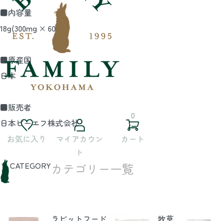
■内容量
18g(300mg × 60粒)
■原産国
日本
■販売者
0
日本ビーエフ株式会社
お気に入り
マイアカウン
カート
ト
CATEGORY
カテゴリー一覧
ラビットフード
牧草