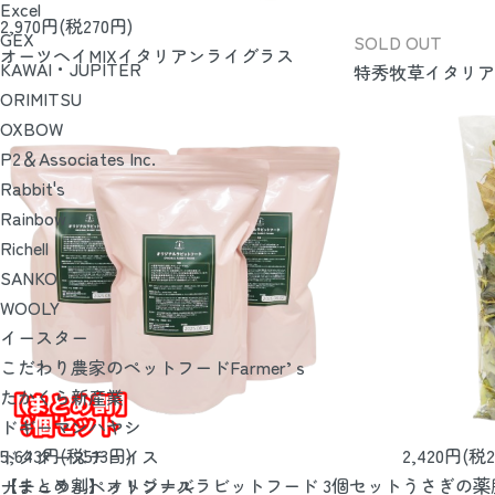
Excel
2,970円(税270円)
GEX
SOLD OUT
オーツヘイMIXイタリアンライグラス
KAWAI・JUPITER
特秀牧草イタリアン
ORIMITSU
OXBOW
P2＆Associates Inc.
Rabbit's
Rainbow
Richell
SANKO
WOOLY
イースター
こだわり農家のペットフードFarmer’ｓ
たかくら新産業
ドギーマンハヤシ
5,643円(税513円)
2,420円(税2
ドクターズチョイス
【まとめ割】オリジナルラビットフード 3個セット
うさぎの薬
ナチュラルペットフーズ