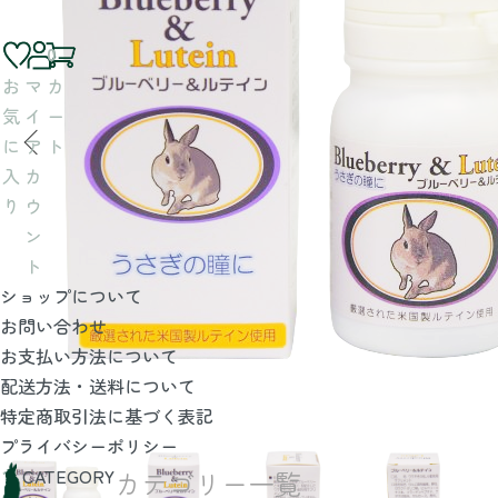
0
お
マ
カ
気
イ
ー
に
ア
ト
入
カ
り
ウ
ン
ト
ショップについて
お問い合わせ
お支払い方法について
配送方法・送料について
特定商取引法に基づく表記
プライバシーポリシー
CATEGORY
カテゴリー一覧