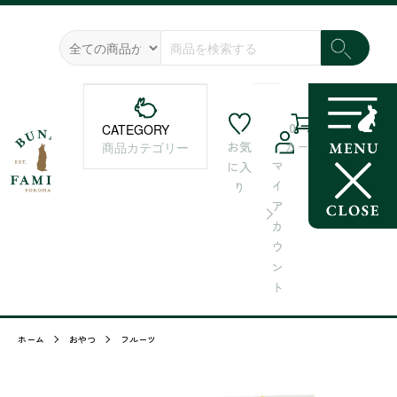
0
CATEGORY
お気
カート
商品カテゴリー
マ
に入
イ
り
ア
カ
ウ
ン
ト
ホーム
おやつ
フルーツ