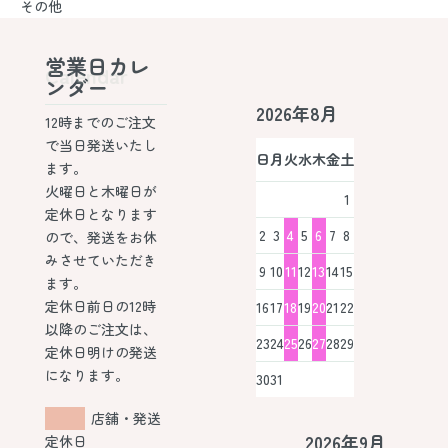
その他
営業日カレ
Calendar
ンダー
2026年8月
12時までのご注文
で当日発送いたし
日
月
火
水
木
金
土
ます。
火曜日と木曜日が
1
定休日となります
2
3
4
5
6
7
8
ので、発送をお休
みさせていただき
9
10
11
12
13
14
15
ます。
定休日前日の12時
16
17
18
19
20
21
22
以降のご注文は、
23
24
25
26
27
28
29
定休日明けの発送
になります。
30
31
店舗・発送
2026年9月
定休日