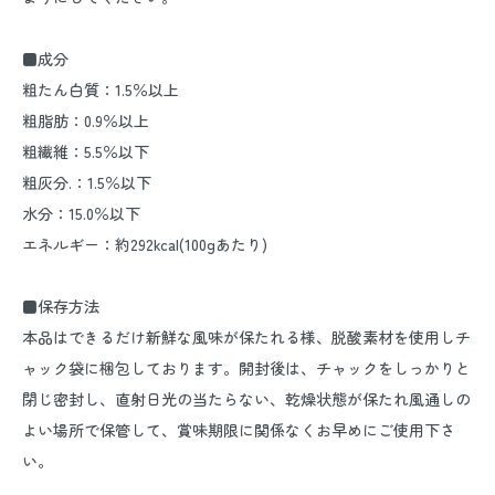
■成分
粗たん白質：1.5％以上
粗脂肪：0.9％以上
粗繊維：5.5％以下
粗灰分.：1.5％以下
水分：15.0％以下
エネルギー：約292kcal(100gあたり)
■保存方法
本品はできるだけ新鮮な風味が保たれる様、脱酸素材を使用しチ
ャック袋に梱包しております。開封後は、チャックをしっかりと
閉じ密封し、直射日光の当たらない、乾燥状態が保たれ風通しの
よい場所で保管して、賞味期限に関係なくお早めにご使用下さ
い。