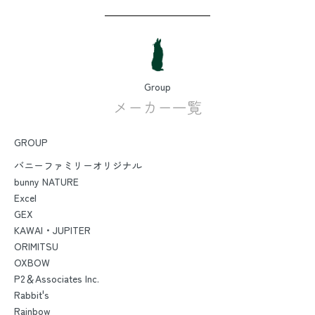
Group
メーカー一覧
GROUP
バニーファミリーオリジナル
bunny NATURE
Excel
GEX
KAWAI・JUPITER
ORIMITSU
OXBOW
P2＆Associates Inc.
Rabbit's
Rainbow