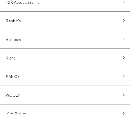
P2＆Associates Inc.
Rabbit's
Rainbow
Richell
SANKO
WOOLY
イースター