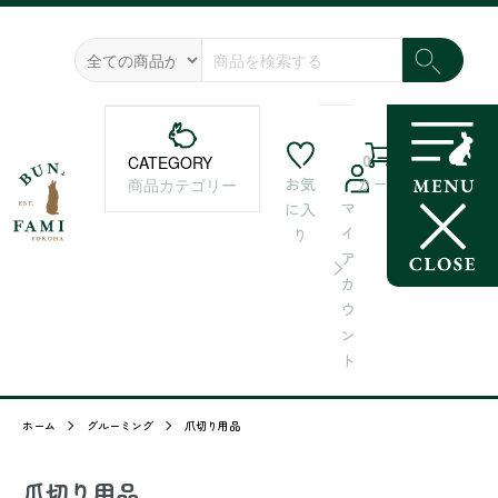
0
CATEGORY
お気
カート
商品カテゴリー
マ
に入
イ
り
ア
カ
ウ
ン
ト
ホーム
グルーミング
爪切り用品
爪切り用品