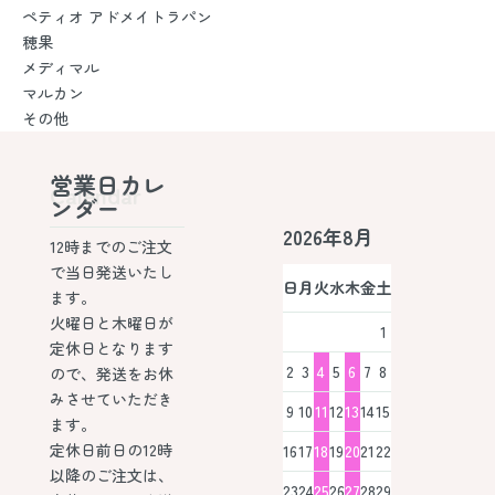
ペティオ アドメイトラパン
穂果
メディマル
マルカン
その他
営業日カレ
Calendar
ンダー
2026年8月
12時までのご注文
で当日発送いたし
日
月
火
水
木
金
土
ます。
火曜日と木曜日が
1
定休日となります
2
3
4
5
6
7
8
ので、発送をお休
みさせていただき
9
10
11
12
13
14
15
ます。
定休日前日の12時
16
17
18
19
20
21
22
以降のご注文は、
23
24
25
26
27
28
29