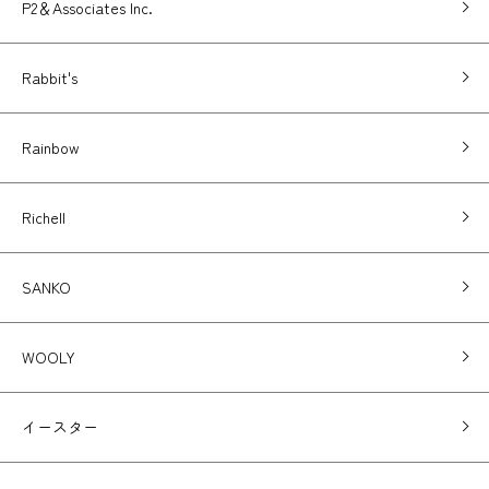
P2＆Associates Inc.
Rabbit's
Rainbow
Richell
SANKO
WOOLY
イースター