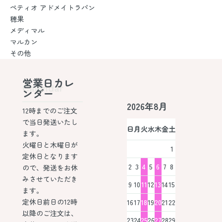
ペティオ アドメイトラパン
穂果
メディマル
マルカン
その他
営業日カレ
Calendar
ンダー
2026年8月
12時までのご注文
で当日発送いたし
日
月
火
水
木
金
土
ます。
火曜日と木曜日が
1
定休日となります
2
3
4
5
6
7
8
ので、発送をお休
みさせていただき
9
10
11
12
13
14
15
ます。
定休日前日の12時
16
17
18
19
20
21
22
以降のご注文は、
23
24
25
26
27
28
29