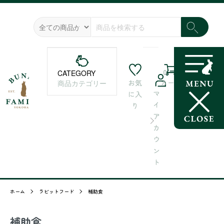
0
CATEGORY
お気
カート
商品カテゴリー
マ
に入
イ
り
ア
カ
ウ
ン
ト
ホーム
ラビットフード
補助食
補助食